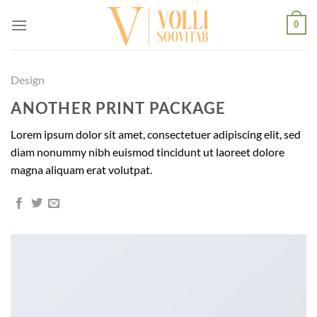
Skip
0
to
content
Design
ANOTHER PRINT PACKAGE
Lorem ipsum dolor sit amet, consectetuer adipiscing elit, sed
diam nonummy nibh euismod tincidunt ut laoreet dolore
magna aliquam erat volutpat.