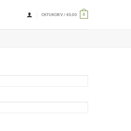
0
OSTUKORV /
€
0.00