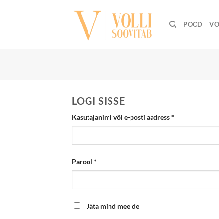
Skip
to
POOD
VO
content
LOGI SISSE
Nõutud
Kasutajanimi või e-posti aadress
*
Nõutud
Parool
*
Jäta mind meelde