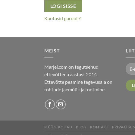
LOGI SISSE
Kaotasid parooli?
MEIST
LII
Marjel.com on tegutsenud
ettevõttena aastast 2014.
Ettevõtte peamine tegevusala on
rohtude jaemüük ja tootmine.
MÜÜGIKOHAD
BLOG
KONTAKT
PRIVAATSU