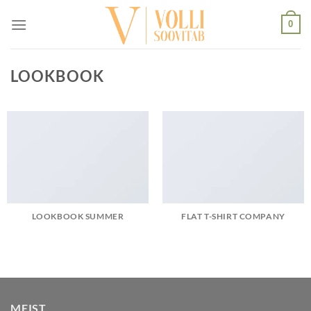
Skip
0
to
content
LOOKBOOK
LOOKBOOK SUMMER
FLAT T-SHIRT COMPANY
MEIST