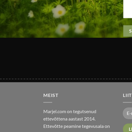
MEIST
LII
Marjel.com on tegutsenud
ettevõttena aastast 2014.
Ettevõtte peamine tegevusala on