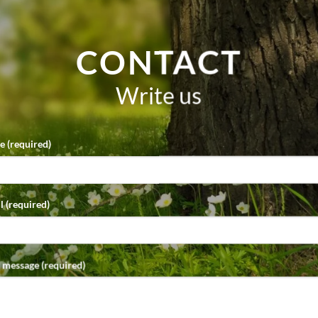
CONTACT
Write us
 (required)
l (required)
 message (required)