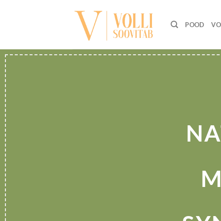
Skip
to
POOD
VO
content
NA
M