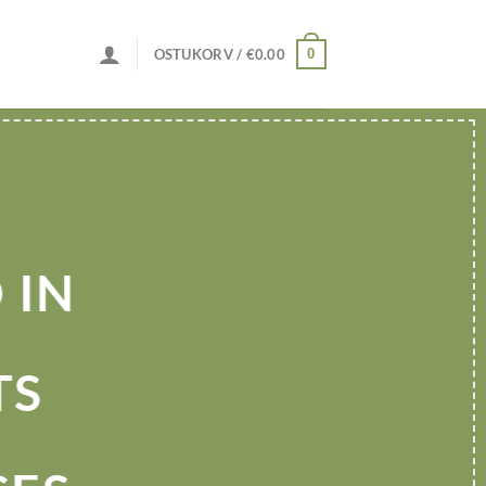
0
OSTUKORV /
€
0.00
 IN
TS