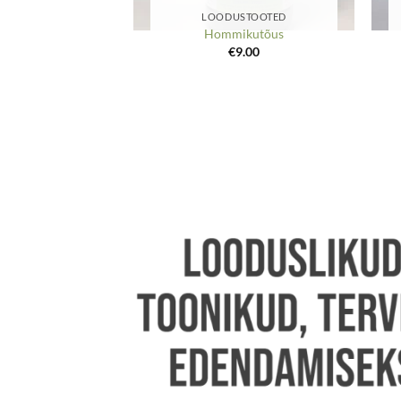
LOODUSTOOTED
Hommikutõus
€
9.00