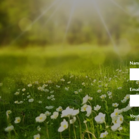
Name
Emai
Your