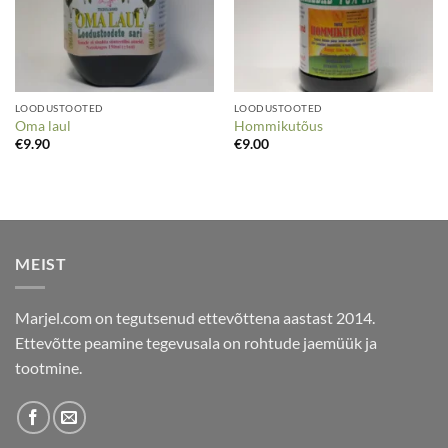
LOODUSTOOTED
LOODUSTOOTED
Oma laul
Hommikutõus
€
9.90
€
9.00
MEIST
Marjel.com on tegutsenud ettevõttena aastast 2014.
Ettevõtte peamine tegevusala on rohtude jaemüük ja
tootmine.