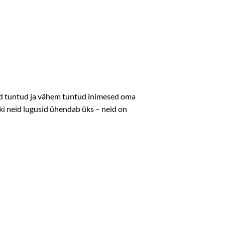
ud tuntud ja vähem tuntud inimesed oma
i neid lugusid ühendab üks – neid on