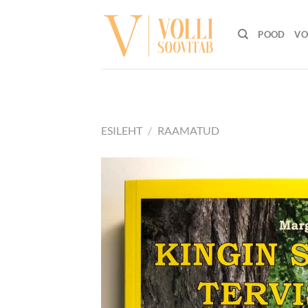
Skip
to
POOD
VO
content
ESILEHT
/
RAAMATUD