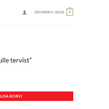
0
OSTUKORV /
€
0.00
lle tervist”
us
LISA KORVI