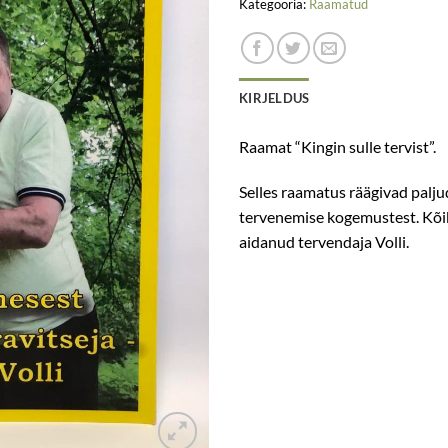
Kategooria:
Raamatud
KIRJELDUS
Raamat “Kingin sulle tervist”.
Selles raamatus räägivad palj
tervenemise kogemustest. Kõik
aidanud tervendaja Volli.